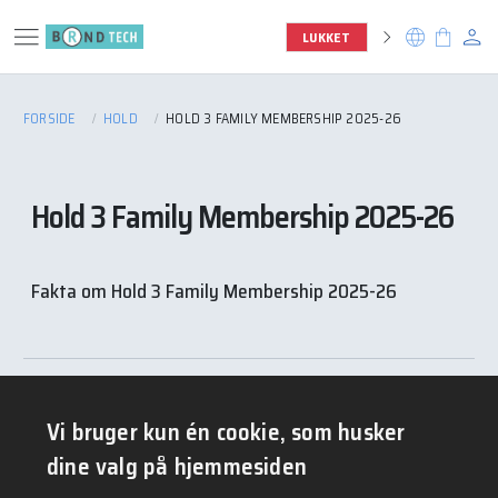
menu
person
chevron_right
language
shopping_bag
LUKKET
FORSIDE
HOLD
HOLD 3 FAMILY MEMBERSHIP 2025-26
Hold 3 Family Membership 2025-26
Fakta om Hold 3 Family Membership 2025-26
Vi bruger kun én cookie, som husker
BLIV MEDLEM
dine valg på hjemmesiden