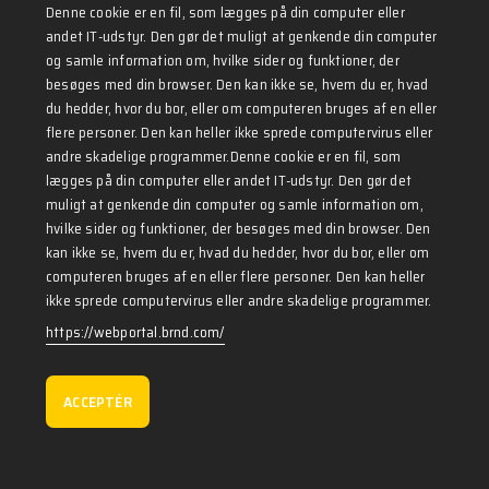
Denne cookie er en fil, som lægges på din computer eller
andet IT-udstyr. Den gør det muligt at genkende din computer
og samle information om, hvilke sider og funktioner, der
Holddetaljer
besøges med din browser. Den kan ikke se, hvem du er, hvad
du hedder, hvor du bor, eller om computeren bruges af en eller
start
Starte: lørdag 01. januar, 2022
flere personer. Den kan heller ikke sprede computervirus eller
start
ende: onsdag 31. december, 2025
andre skadelige programmer.Denne cookie er en fil, som
school
Hold-211
lægges på din computer eller andet IT-udstyr. Den gør det
location_on
Nørregade 366, 1599 Odense
muligt at genkende din computer og samle information om,
business_center
CVR-nummer: 12345678
hvilke sider og funktioner, der besøges med din browser. Den
kan ikke se, hvem du er, hvad du hedder, hvor du bor, eller om
computeren bruges af en eller flere personer. Den kan heller
ikke sprede computervirus eller andre skadelige programmer.
Instruktør
https://webportal.brnd.com/
Holdplan
ACCEPTÉR