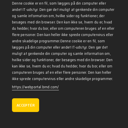
Heading
Denne cookie er en fil, som lægges på din computer eller
andet IT-udstyr. Den gør det muligt at genkende din computer
og samle information om, hvilke sider og funktioner, der
besøges med din browser. Den kan ikke se, hvem du er, hvad
du hedder, hvor du bor, eller om computeren bruges af en eller
flere personer. Den kan heller ikke sprede computervirus eller
Skriv til os - det er nemmest
andre skadelige programmer.Denne cookie er en fil, som
lægges på din computer eller andet IT-udstyr. Den gør det
Fornavn
Efternavn
muligt at genkende din computer og samle information om,
hvilke sider og funktioner, der besøges med din browser. Den
kan ikke se, hvem du er, hvad du hedder, hvor du bor, eller om
computeren bruges af en eller flere personer. Den kan heller
ikke sprede computervirus eller andre skadelige programmer.
E-mail
https://webportal.brnd.com/
Message
ACCEPTÉR