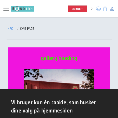
menu
person
chevron_right
language
shopping_bag
LUKKET
INFO
CMS PAGE
gallery heading
Vi bruger kun én cookie, som husker
dine valg på hjemmesiden