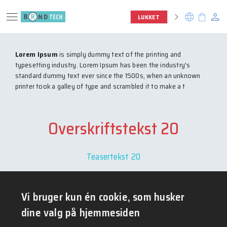
menu
person
chevron_right
language
shopping_bag
LUKKET
Lorem Ipsum
is simply dummy text of the printing and
typesetting industry. Lorem Ipsum has been the industry's
standard dummy text ever since the 1500s, when an unknown
printer took a galley of type and scrambled it to make a t
Overskriftstekst 20
Teasertekst 20
Underoverskriftstekst 2
Vi bruger kun én cookie, som husker
dine valg på hjemmesiden