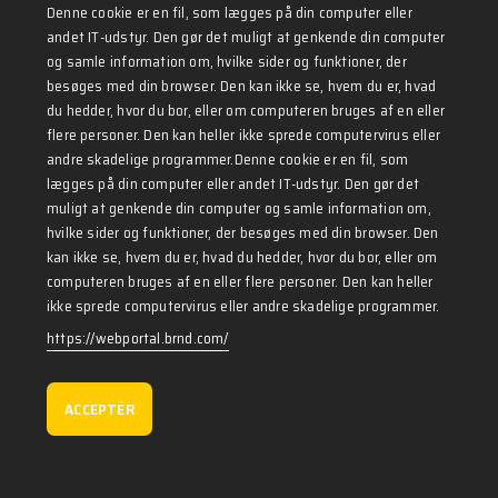
Denne cookie er en fil, som lægges på din computer eller
andet IT-udstyr. Den gør det muligt at genkende din computer
og samle information om, hvilke sider og funktioner, der
besøges med din browser. Den kan ikke se, hvem du er, hvad
du hedder, hvor du bor, eller om computeren bruges af en eller
Da Video 3
D Video Header Tex
flere personer. Den kan heller ikke sprede computervirus eller
Da Teaser text 3
D Teaser Text 2
andre skadelige programmer.Denne cookie er en fil, som
lægges på din computer eller andet IT-udstyr. Den gør det
muligt at genkende din computer og samle information om,
hvilke sider og funktioner, der besøges med din browser. Den
Del på sociale medier...
kan ikke se, hvem du er, hvad du hedder, hvor du bor, eller om
computeren bruges af en eller flere personer. Den kan heller
ikke sprede computervirus eller andre skadelige programmer.
https://webportal.brnd.com/
ACCEPTÉR
Nørregade 366, 1599 Odense